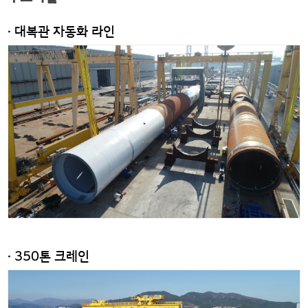
· 대복관 자동화 라인
· 350톤 크레인