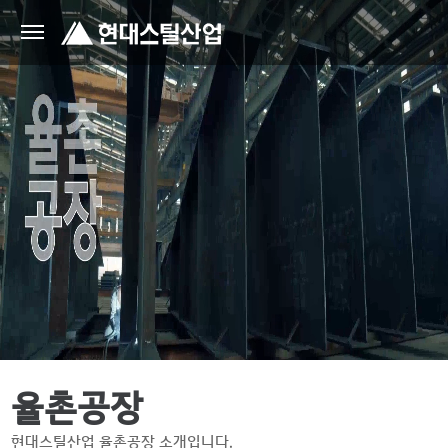
율촌공장
현대스틸산업 율촌공장 소개입니다.