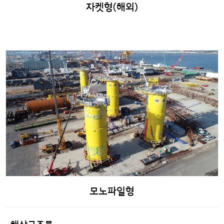
자켓형(해외)
모노파일형