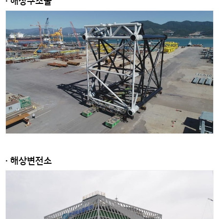
· 해상구조물
· 해상변전소