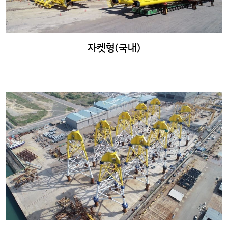
자켓형(국내)