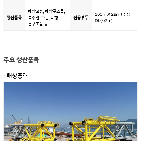
해상교량, 해상구조물,
160m X 29m (수심
생산품목
특수선, 수문, 대형
전용부두
DL(-)7m)
철구조물 등
주요 생산품목
· 해상풍력